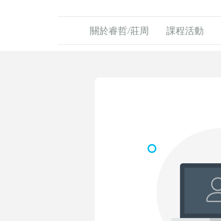
關於睿哲/莊周
課程活動