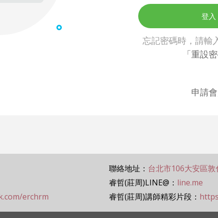
登入
忘記密碼時，請輸入 
「重設密
申請會
聯絡地址：
台北市106大安區敦
睿哲(莊周)LINE@：
line.me
ok.com/erchrm
睿哲(莊周)講師精彩片段：
http