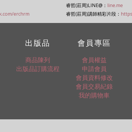
睿哲(莊周)LINE@：
line.me
ok.com/erchrm
睿哲(莊周)講師精彩片段：
http
出版品
會員專區
商品陳列
會員權益
出版品訂購流程
申請會員
會員資料修改
會員交易紀錄
我的購物車