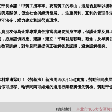
任部長承諾「甲勞工攬牢牢」要當勞工的靠山，這是否意味以後
強勞雇關係，促進社會與經濟發展。」注重興利、互利的管理作
遵守法令，竭力建立和諧勞資環境。
人資朋友做為企業專業責任擔當者總要挺身主導，保護企業及員
罰，必須謹慎因應。建議：建立「平時就是戰時」觀念，及早將
的教育訓練，對常見問題提供正確解答及認識，避免誤解衝突。
少給，飲料業遭緊盯！《勞基法》新法周四(3月1日)實施，勞動部
例假可挪移、輪班間隔可縮短的適用行業都將優先勞檢。勞動部
聯絡地址：
台北市106大安區敦