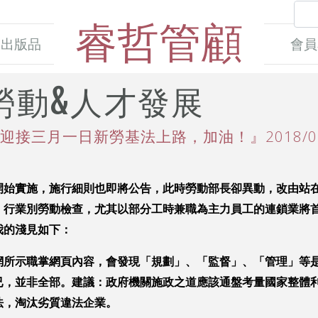
睿哲管顧
出版品
會員
勞動&人才發展
接三月一日新勞基法上路，加油！』2018/02
開始實施，施行細則也即將公告，此時勞動部長卻異動，改由站
、行業別勞動檢查，尤其以部分工時兼職為主力員工的連鎖業將
我的淺見如下：
網所示職掌網頁內容，會發現「規劃」、「監督」、「管理」等
已，並非全部。建議：政府機關施政之道應該通盤考量國家整體
法，淘汰劣質違法企業。