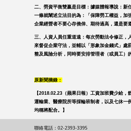
二、勞資平衡雙贏是目標：據媒體報導說：新
一條就闡述立法目的為：「保障勞工權益，加
企業經營者不要心存僥倖、期待過高，還是要
三、人資人員任重道遠：每次勞動法令修正，
來督促企業守法，並輔以「形象加金錢式」處
整及風險分析，同時要安排管理者（或員工）
原新聞摘錄：
【2018.02.23（蘋果日報）工資加班費
運輸業、醫療院所等採輪班制者，以及七休一
均稱將配合。】
聯絡電話：02-2393-3395