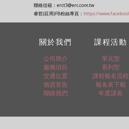
聯絡信箱：erct3@erc.com.tw
睿哲(莊周)FB粉絲專頁：
https://www.facebo
關於我們
課程活動
公司簡介
單元型
服務項目
系列型
交通位置
課程報名流程
個資宣告
報名表下載
聯絡我們
年度課表