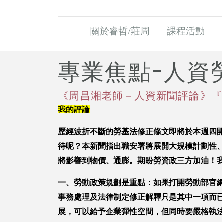
關於睿哲/莊周
課程活動
專業焦點-人資
《周昌湘老師－人資新聞評論》『迎
我的評論
歷經波折不斷的勞基法修正條文即將於本週四
待呢？本新聞指出職安署將展開大規模計劃性
將影響到物價、通膨。期盼勞資政三方加油！
一、勞動政策規劃是重點：如果打開勞動部官
事務處理及法律制定修正解釋只是其中一項而
展，可以給予企業彈性空間，但同時要嚴格執