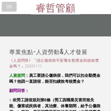
睿哲管顧
專業焦點-人資勞動&人才發展
《人資問答》『請公傷病假可影響全勤獎金與績效獎
金嗎？』20201111
人資提問
：員工要請公傷病假，我們可以扣全勤獎金
嗎？他因一直請假，能否扣績效考核獎金？
顧問回答
：
依勞工請假規則第6條（勞工因職業災害而致失
能、傷害或疾病者，其治療、休養期間，給予公傷病