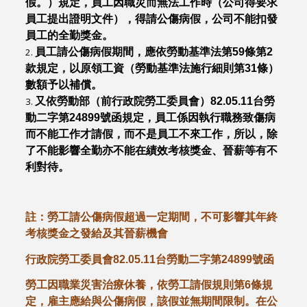
假。）規定，員工因職災而無法工作時（公司得要求
員工提出證明文件），得請公傷病假，公司不能扣發
員工的全勤獎金。
員工請公傷病假期間，應依勞動基準法第59條第2
款規定，以原領工資（勞動基準法施行細則第31條）
數額予以補償。
又依勞動部（前行政院勞工委員會）82.05.11台勞
動二字第24899號函規定，員工係因執行職務致傷病
而不能工作才請假，而不是員工不來工作，所以，除
了不能影響全勤亦不能在績效考核獎金、晉薪等有不
利對待。
註：勞工請公傷病假超過一定期間，不可影響其年終
考核獎金之發給及其晉薪機會
行政院勞工委員會82.05.11台勞動二字第24899號函
勞工因職業災害治療休養，依勞工請假規則第6條規
定，雇主應給與公傷病假，該假並無期間限制。在公