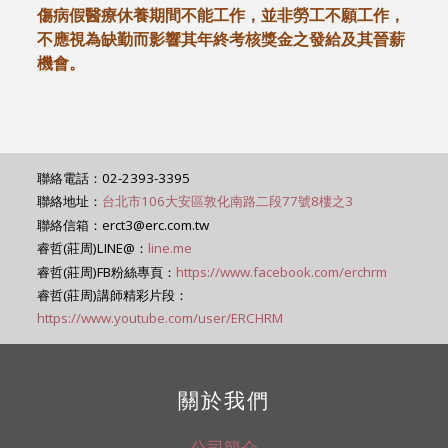
傷病假醫療休養期間不能工作，並非勞工不願工作，
不應視為缺勤而影響其年終考核獎金之發給及其晉薪
機會。
聯絡電話：02-2393-3395
聯絡地址：
台北市106大安區敦化南路二段77號8樓之3
聯絡信箱：erct3@erc.com.tw
睿哲(莊周)LINE@：
line.me
睿哲(莊周)FB粉絲專頁：
https://www.facebook.com/erchrm
睿哲(莊周)講師精彩片段：
https://www.youtube.com/user/ERCHRM
關於我們
公司簡介