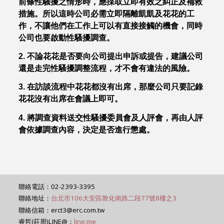
前條性騷擾之情形時，應採取立即有效之糾正及補救
措施。所以這時公司必需立即隔離凱凱及花花的工
作，不讓他們在工作上可以有直接接觸的機會，同時
公司也要啟動性騷擾調查。
2. 不論花花是否要向公司提出申訴或提告，建議公司
還是走完性騷擾調整流程，才不會有違法的風險。
3. 在訪談流程中花花都沒有出席，那麼公司只要記錄
花花沒有出席在會議上即可。
4. 將調查資料送交性騷擾委員會及人評會，再由人評
會依據調查內容，決定是否進行懲處。
聯絡電話：02-2393-3395
聯絡地址：
台北市106大安區敦化南路二段77號8樓之3
聯絡信箱：erct3@erc.com.tw
睿哲(莊周)LINE@：
line.me