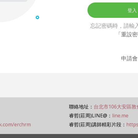
登入
忘記密碼時，請輸入 
「重設密
申請會
聯絡地址：
台北市106大安區敦
睿哲(莊周)LINE@：
line.me
ok.com/erchrm
睿哲(莊周)講師精彩片段：
http