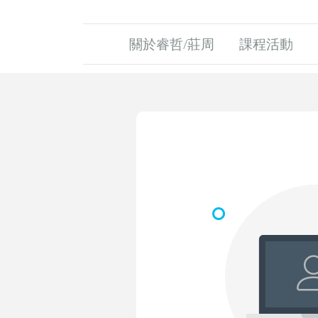
關於睿哲/莊周
課程活動