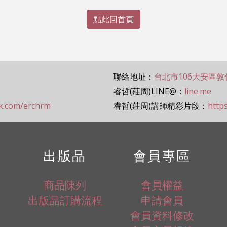
點此回首頁
聯絡地址：
台北市106大安區敦
睿哲(莊周)LINE@：
line.me
ok.com/erchrm
睿哲(莊周)講師精彩片段：
http
出版品
會員專區
商品陳列
會員權益
出版品訂購流程
申請會員
會員資料修改