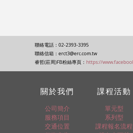
聯絡電話：02-2393-3395
聯絡信箱：erct3@erc.com.tw
睿哲(莊周)FB粉絲專頁：
https://www.facebo
關於我們
課程活動
公司簡介
單元型
服務項目
系列型
交通位置
課程報名流程