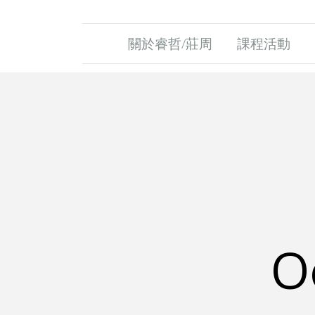
關於睿哲/莊周
課程活動
O