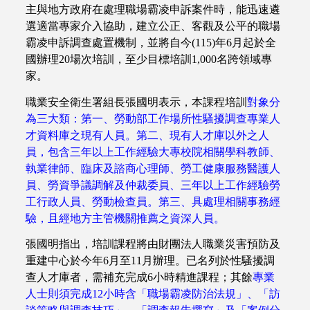
主與地方政府在處理職場霸凌申訴案件時，能迅速遴
選適當專家介入協助，建立公正、客觀及公平的職場
霸凌申訴調查處置機制，並將自今
(115)
年
6
月起於全
國辦理
20
場次培訓，至少目標培訓
1,000
名跨領域專
家。
職業安全衛生署組長張國明表示，本課程培訓
對象分
為三大類：第一、勞動部工作場所性騷擾調查專業人
才資料庫之現有人員。第二、現有人才庫以外之人
員，包含三年以上工作經驗大專校院相關學科教師、
執業律師、臨床及諮商心理師、勞工健康服務醫護人
員、勞資爭議調解及仲裁委員、三年以上工作經驗勞
工行政人員、勞動檢查員。第三、具處理相關事務經
驗，且經地方主管機關推薦之資深人員。
張國明指出，培訓課程將由財團法人職業災害預防及
重建中心於今年
6
月至
11
月辦理。已名列於性騷擾調
查人才庫者，需補充完成
6
小時精進課程
；其餘
專業
人士則須完成
12
小時含「職場霸凌防治法規」、「訪