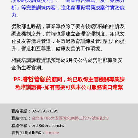
談策略與調查技巧」、「調查報告撰寫」及「案例分
析」等完整訓練內容，強化處理職場霸凌案件實務能
力
。
勞動部也呼籲，事業單位除了要有後端明確的申訴及
調查機制之外，前端也需建立合理管理制度、組織文
化及友善溝通管道，並透過教育訓練及管理能力的提
升，營造相互尊重、健康友善的工作環境。
相關培訓課程資訊預定於
6
月份公告於勞動部職業安
全衛生署官網。
PS.睿哲管顧的
顧問，均已取得主管機關專業課
程培訓證書
~
如有需要可與本公司服務窗口連繫
聯絡電話：02-2393-3395
聯絡地址：
台北市106大安區敦化南路二段77號8樓之3
聯絡信箱：erct3@erc.com.tw
睿哲(莊周)LINE@：
line.me