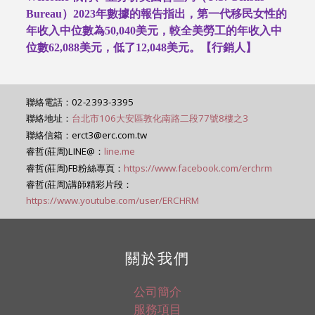
Bureau
）
2023
年數據的報告指出，第一代移民女性的
年收入中位數為
50,040
美元，較全美勞工的年收入中
位數
62,088
美元，低了
12,048
美元。【行銷人】
聯絡電話：02-2393-3395
聯絡地址：
台北市106大安區敦化南路二段77號8樓之3
聯絡信箱：erct3@erc.com.tw
睿哲(莊周)LINE@：
line.me
睿哲(莊周)FB粉絲專頁：
https://www.facebook.com/erchrm
睿哲(莊周)講師精彩片段：
https://www.youtube.com/user/ERCHRM
關於我們
公司簡介
服務項目