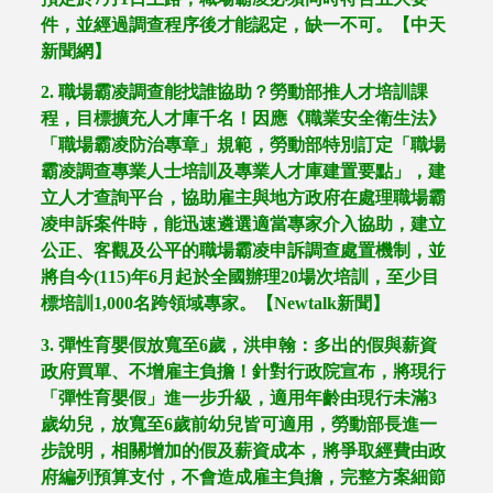
件，並經過調查程序後才能認定，缺一不可。【中天
新聞網】
2.
職場霸凌調查能找誰協助？勞動部推人才培訓課
程，目標擴充人才庫千名！因應《職業安全衛生法》
「職場霸凌防治專章」規範，勞動部特別訂定「職場
霸凌調查專業人士培訓及專業人才庫建置要點」，建
立人才查詢平台，協助雇主與地方政府在處理職場霸
凌申訴案件時，能迅速遴選適當專家介入協助，建立
公正、客觀及公平的職場霸凌申訴調查處置機制，並
將自今
(115)
年
6
月起於全國辦理
20
場次培訓，至少目
標培訓
1,000
名跨領域專家。【
Newtalk
新聞】
3.
彈性育嬰假放寬至
6
歲，洪申翰：多出的假與薪資
政府買單、不增雇主負擔！針對行政院宣布，將現行
「彈性育嬰假」進一步升級，適用年齡由現行未滿
3
歲幼兒，放寬至
6
歲前幼兒皆可適用，勞動部長進一
步說明，相關增加的假及薪資成本，將爭取經費由政
府編列預算支付，不會造成雇主負擔，完整方案細節