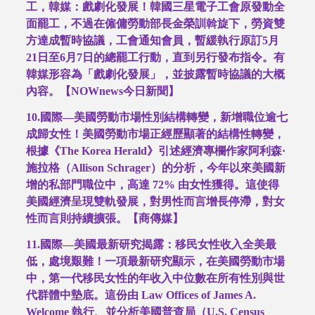
工，韓媒：戲劇化發展！韓國三星電子工會原發動全
面罷工，不過在僱傭勞動部長金榮訓斡旋下，勞資雙
方達成暫時協議，工會通知會員，暫緩執行原訂
5
月
21
日至
6
月
7
日的總罷工行動，直到另行發布指令。有
韓媒形容為「戲劇化發展」，並披露暫時協議的大概
內容。【
NOWnews
今日新聞】
10.
國際
—
美國勞動市場性別結構轉變，新增職位逾七
成歸女性！美國勞動市場正經歷顯著的結構性轉變，
根據《
The Korea Herald
》引述經濟專欄作家阿利森
·
施拉格（
Allison Schrager
）的分析，今年以來美國新
增的私部門職位中，高達
72%
由女性獲得。這使得
美國經濟呈現雙軌發展，對男性而言增長停滯，對女
性而言則持續擴張。【商傳媒】
11.
國際
—
美國最新研究揭露：移民女性收入全美最
低，處境艱難！一項最新研究顯示，在美國勞動市場
中，第一代移民女性的年收入中位數在所有性別與世
代群體中墊底。這份由
Law Offices of James A.
Welcome
執行、並分析美國普查局（
U.S. Census