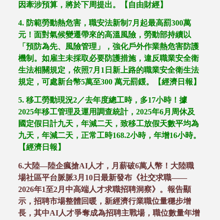
因牽涉預算，將於下周提出。【自由財經】
4.
防範勞動熱危害，職安法新制
7
月起最高罰
300
萬
元！面對氣候變遷帶來的高溫風險，勞動部持續以
「預防為先、風險管理」，強化戶外作業熱危害防護
機制。如雇主未採取必要防護措施，違反職業安全衛
生法相關規定，依照
7
月
1
日新上路的職業安全衛生法
規定，可處新台幣
5
萬至
300
萬元罰鍰。【經濟日報】
5.
移工勞動現況
2
／去年度總工時，多
17
小時！據
2025
年移工管理及運用調查統計，
2025
年
6
月周休及
國定假日計九天，年減二天，致移工放假天數平均為
九天，年減二天，正常工時
168.2
小時，年增
16
小時。
【經濟日報】
6.
大陸
—
陸企瘋搶
AI
人才，月薪破
6
萬人幣！大陸職
場社區平台脈脈
3
月
10
日最新發布《社交求職
——
2026
年
1
至
2
月中高端人才求職招聘洞察》。報告顯
示，招聘市場整體回暖，新經濟行業職位量穩步增
長，其中
AI
人才爭奪成為招聘主戰場，職位數量年增