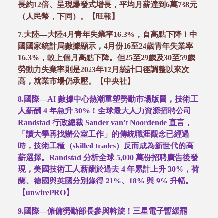
長約
12
倍、呈現爆發式增長，平均月薪達到
6
萬
738
元
（人民幣，下同）。【旺報】
7.
大陸
—
大陸
4
月青年失業率
16.3%
，自高點下降！中
國國家統計局數據顯示，
4
月份
16
至
24
歲青年失業率
16.3%
，較上個月高點下降。但
25
至
29
歲及
30
至
59
歲
勞動力失業率則是
2023
年
12
月統計口徑調整以來次
高，就業市場仍承壓。【中央社】
8.
國際
—AI
數據中心熱潮重塑勞動市場版圖，技術工
人薪酬
4
年急升
30%
！全球最大人力資源招聘公司
Randstad
行政總裁
Sander van’t Noordende
直言，
「讀大學再找辦公室工作」的傳統職涯觀念已經過
時，技術工種（
skilled trades
）反而成為新世代的高
薪選擇。
Randstad
分析全球
5,000
萬份招聘廣告後發
現，美國技術工人薪酬於過去
4
年累計上升
30%
，荷
蘭、德國與英國分別錄得
21%
、
18%
與
9%
升幅。
【
unwirePRO
】
9.
國際
—
僱傭勞動部長參與斡旋！三星電子暫緩罷