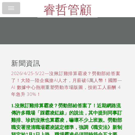
睿哲管顧
新聞資訊
2026/4/25-5/22—沒揪訂雞排算霸凌？勞動部給答案
了！大陸—陸企瘋搶AI人才，月薪破6萬人幣！國際—
AI 數據中心熱潮重塑勞動市場版圖，技術工人薪酬 4
年急升 30%！
1.
沒揪訂雞排算霸凌？勞動部給答案了！近期網路流
傳許多職場「踩霸凌紅線」的說法，其中提到同事訂
雞排、珍奶沒揪也算霸凌，嚇壞不少上班族。勞動部
職安署澄清職場霸凌認定標準，強調《職安法》新制
預定於
7
月
1
日上路，職場霸凌必須同時符合五大要